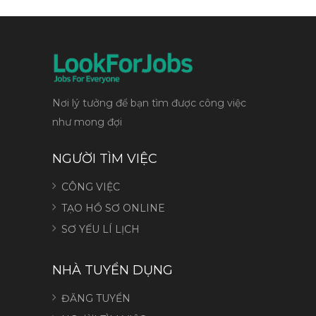
Nơi lý tưởng để bạn tìm được công việc
như mong đợi
NGƯỜI TÌM VIỆC
CÔNG VIỆC
TẠO HỒ SƠ ONLINE
SƠ YẾU LÍ LỊCH
NHÀ TUYỂN DỤNG
ĐĂNG TUYỂN