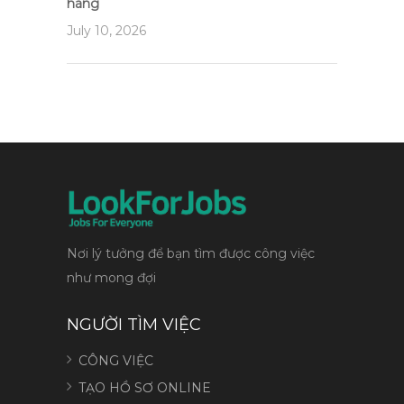
hàng
July 10, 2026
Nơi lý tưởng để bạn tìm được công việc
như mong đợi
NGƯỜI TÌM VIỆC
CÔNG VIỆC
TẠO HỒ SƠ ONLINE