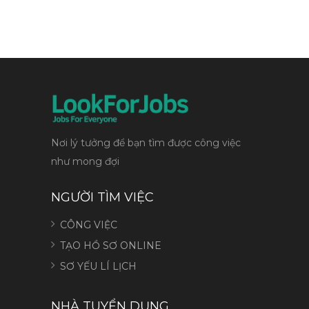
Nơi lý tưởng để bạn tìm được công việc
như mong đợi
NGƯỜI TÌM VIỆC
CÔNG VIỆC
TẠO HỒ SƠ ONLINE
SƠ YẾU LÍ LỊCH
NHÀ TUYỂN DỤNG