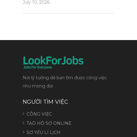
July 10, 2026
Nơi lý tưởng để bạn tìm được công việc
như mong đợi
NGƯỜI TÌM VIỆC
CÔNG VIỆC
TẠO HỒ SƠ ONLINE
SƠ YẾU LÍ LỊCH