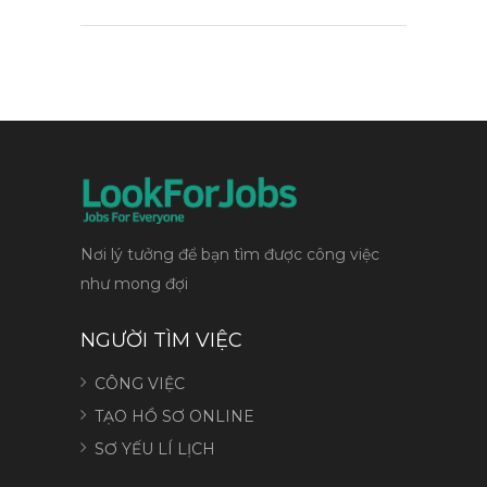
Nơi lý tưởng để bạn tìm được công việc
như mong đợi
NGƯỜI TÌM VIỆC
CÔNG VIỆC
TẠO HỒ SƠ ONLINE
SƠ YẾU LÍ LỊCH