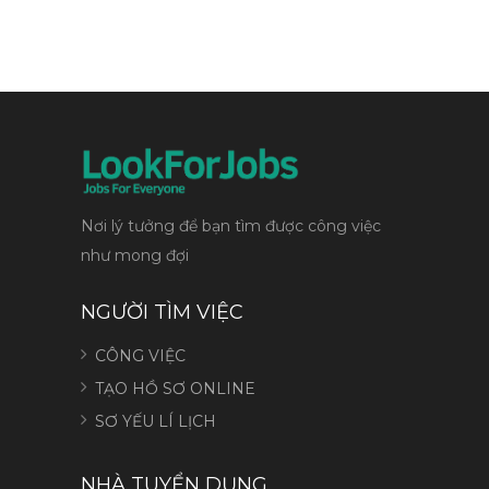
Nơi lý tưởng để bạn tìm được công việc
như mong đợi
NGƯỜI TÌM VIỆC
CÔNG VIỆC
TẠO HỒ SƠ ONLINE
SƠ YẾU LÍ LỊCH
NHÀ TUYỂN DỤNG