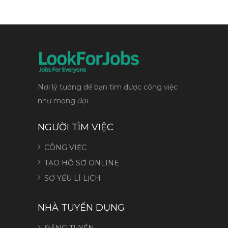
Nơi lý tưởng để bạn tìm được công việc
như mong đợi
NGƯỜI TÌM VIỆC
CÔNG VIỆC
TẠO HỒ SƠ ONLINE
SƠ YẾU LÍ LỊCH
NHÀ TUYỂN DỤNG
ĐĂNG TUYỂN