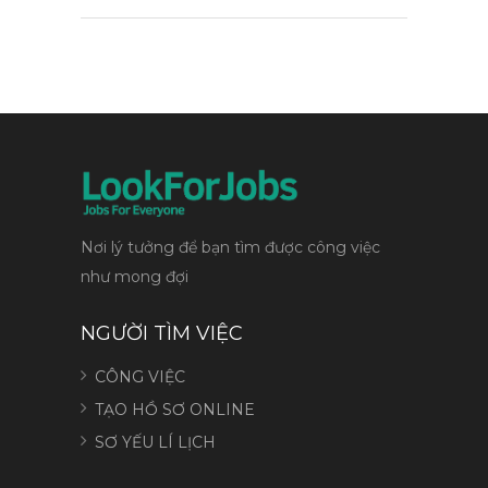
Nơi lý tưởng để bạn tìm được công việc
như mong đợi
NGƯỜI TÌM VIỆC
CÔNG VIỆC
TẠO HỒ SƠ ONLINE
SƠ YẾU LÍ LỊCH