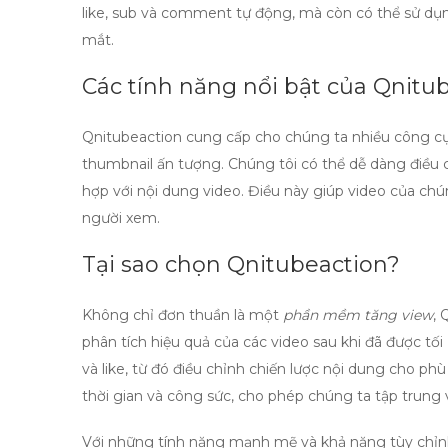
like
,
sub
và
comment
tự động, mà còn có thể sử dụn
mắt.
Các tính năng nổi bật của Qnitu
Qnitubeaction cung cấp cho chúng ta nhiều công cụ h
thumbnail ấn tượng. Chúng tôi có thể dễ dàng điều 
hợp với nội dung video. Điều này giúp video của chú
người xem.
Tại sao chọn Qnitubeaction?
Không chỉ đơn thuần là một
phần mềm tăng view
, 
phân tích hiệu quả của các video sau khi đã được tố
và
like
, từ đó điều chỉnh chiến lược nội dung cho ph
thời gian và công sức, cho phép chúng ta tập trung 
Với những tính năng mạnh mẽ và khả năng tùy chỉnh