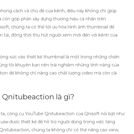
phong cách và chủ đề của kênh, điều này không chỉ giúp
à còn góp phần xây dựng thương hiệu cá nhân trên
ft, chúng ta có thể tối ưu hóa hình ảnh
thumbnail
để
tải, đồng thời thu hút người xem mới đến với kênh của
 công sức vào thiết kế
thumbnail
là một trong những chiến
úng tôi khuyên bạn nên trải nghiệm những tính năng của
ion để không chỉ nâng cao chất lượng video mà còn cải
Qnitubeaction là gì?
 ta,
công cụ YouTube
Qnitubeaction của Qnisoft nổi bật như
tube
được thiết kế để hỗ trợ người dùng trong việc tăng
i Qnitubeaction, chúng ta không chỉ có thể nâng cao
view
,