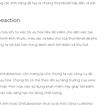
g các tính năng để tạo ra những thumbnail hấp dẫn và bắt
beaction
ữu ích, từ việc tối ưu hóa tiêu đề video cho đến việc tạo
chỉnh kích thước, màu sắc và kiểu chữ của thumbnail để phù
ng ta nổi bật hơn trong danh sách tìm kiếm và thu hút
Qnitubeaction còn mang lại cho chúng ta các công cụ để
i ưu hóa. Chúng tôi có thể theo dõi sự tăng trưởng của
view
ù hợp. Hơn nữa, việc sử dụng phần mềm này giúp tiết kiệm
vào việc sáng tạo nội dung chất lượng.
 linh hoạt, Qnitubeaction thực sự là một công cụ không