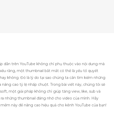
o hấp dẫn trên YouTube không chỉ phụ thuộc vào nội dung mà
iểu rằng, một thumbnail bắt mắt có thể là yếu tố quyết
hay không. Đó là lý do tại sao chúng ta cần tìm kiếm những
 nâng cao tỷ lệ nhấp chuột. Trong bài viết này, chúng tôi sẽ
ft, một giải pháp không chỉ giúp tăng view, like, sub và
 ra những thumbnail đáng nhớ cho video của mình. Hãy
 mềm này để nâng cao hiệu quả cho kênh YouTube của bạn!