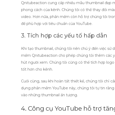
Qnitubeaction cung cấp nhiều mẫu thumbnail đẹp mắt
phong cách của kênh. Chúng tôi có thể thay đổi màu
video. Hơn nữa, phần mềm còn hỗ trợ chúng tôi trong
để phù hợp với tiêu chuẩn của YouTube.
3. Tích hợp các yếu tố hấp dẫn
Khi tạo thumbnail, chúng tôi nên chú ý đến việc sử 
mềm Qnitubeaction cho phép chúng tôi thêm các yế
hút người xem. Chúng tôi cũng có thể tích hợp logo
tốt hơn cho kênh.
Cuối cùng, sau khi hoàn tất thiết kế, chúng tôi chỉ cầ
dụng
phần mềm YouTube
này, chúng tôi tự tin rằn
vào những thumbnail ấn tượng.
4. Công cụ YouTube hỗ trợ tăng