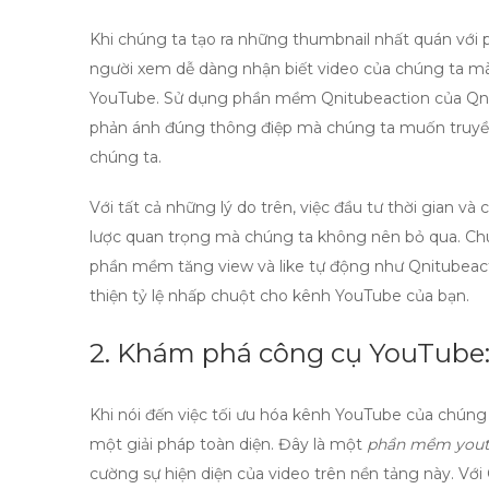
Khi chúng ta tạo ra những
thumbnail
nhất quán với 
người xem dễ dàng nhận biết video của chúng ta m
YouTube. Sử dụng phần mềm Qnitubeaction của Qniso
phản ánh đúng thông điệp mà chúng ta muốn truyền 
chúng ta.
Với tất cả những lý do trên, việc đầu tư thời gian và
lược quan trọng mà chúng ta không nên bỏ qua. Ch
phần mềm
tăng view
và
like
tự động như Qnitubeact
thiện tỷ lệ nhấp chuột cho kênh YouTube của bạn.
2. Khám phá công cụ YouTube: 
Khi nói đến việc tối ưu hóa kênh YouTube của chúng
một giải pháp toàn diện. Đây là một
phần mềm you
cường sự hiện diện của video trên nền tảng này. Vớ