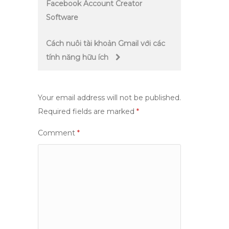
Facebook Account Creator
navigation
Software
Cách nuôi tài khoản Gmail với các
tính năng hữu ích
Your email address will not be published.
Required fields are marked
*
Comment
*