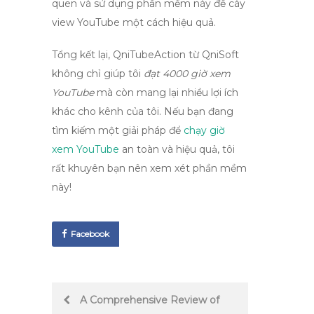
quen và sử dụng phần mềm này để
cày
view YouTube
một cách hiệu quả.
Tổng kết lại,
QniTubeAction
từ
QniSoft
không chỉ giúp tôi
đạt 4000 giờ xem
YouTube
mà còn mang lại nhiều lợi ích
khác cho kênh của tôi. Nếu bạn đang
tìm kiếm một giải pháp để
chạy giờ
xem YouTube
an toàn và hiệu quả, tôi
rất khuyên bạn nên xem xét phần mềm
này!
Facebook
Post
A Comprehensive Review of