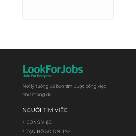
Nơi lý tưởng để bạn tìm được công việc
như mong đợi
NGƯỜI TÌM VIỆC
CÔNG VIỆC
TẠO HỒ SƠ ONLINE